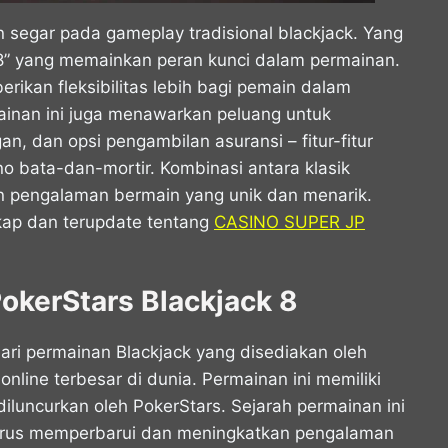
segar pada gameplay tradisional blackjack. Yang
8” yang memainkan peran kunci dalam permainan.
berikan fleksibilitas lebih bagi pemain dalam
ainan ini juga menawarkan peluang untuk
, dan opsi pengambilan asuransi – fitur-fitur
no bata-dan-mortir. Kombinasi antara klasik
an pengalaman bermain yang unik dan menarik.
gkap dan terupdate tentang
CASINO SUPER JP
okerStars Blackjack 8
dari permainan Blackjack yang disediakan oleh
nline terbesar di dunia. Permainan ini memiliki
iluncurkan oleh PokerStars. Sejarah permainan ini
terus memperbarui dan meningkatkan pengalaman