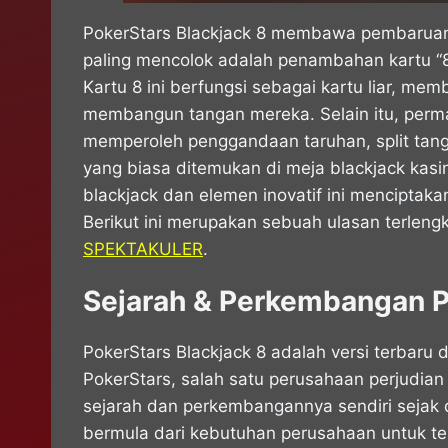
PokerStars Blackjack 8 membawa pembaruan 
paling mencolok adalah penambahan kartu “
Kartu 8 ini berfungsi sebagai kartu liar, mem
membangun tangan mereka. Selain itu, perm
memperoleh penggandaan taruhan, split tangan
yang biasa ditemukan di meja blackjack kasi
blackjack dan elemen inovatif ini menciptak
Berikut ini merupakan sebuah ulasan terlen
SPEKTAKULER
.
Sejarah & Perkembangan P
PokerStars Blackjack 8 adalah versi terbaru 
PokerStars, salah satu perusahaan perjudian o
sejarah dan perkembangannya sendiri sejak d
bermula dari kebutuhan perusahaan untuk 