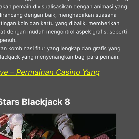
dakan pemain divisualisasikan dengan animasi yang
k dirancang dengan baik, menghadirkan suasana
ntingan koin dan kartu yang dibalik, memberikan
at dengan mudah mengontrol aspek grafis, seperti
 penuh.
n kombinasi fitur yang lengkap dan grafis yang
lackjack yang menyenangkan bagi para pemain.
ive – Permainan Casino Yang
ars Blackjack 8