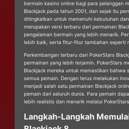
bermain kasino online bagi para pelanggan m
Blackjack pada tahun 2001, dan sejak itu p
ditingkatkan untuk memenuhi kebutuhan dan k
merupakan versi terbaru dari permainan Blac
pengalaman bermain yang lebih menarik. Perm
lebih baik, serta fitur-fitur tambahan sepert
Perkembangan terbaru dari PokerStars Blac
permainan yang lebih terjamin. PokerStars 
Blackjack mereka untuk memastikan bahwa se
semua pemain. Dengan terus melakukan inov
menjadi salah satu permainan Blackjack onlin
pemain dari seluruh dunia. Para pemain dap
lebih realistis dan menarik melalui PokerStars
Langkah-Langkah Memulai
Blackjack 8