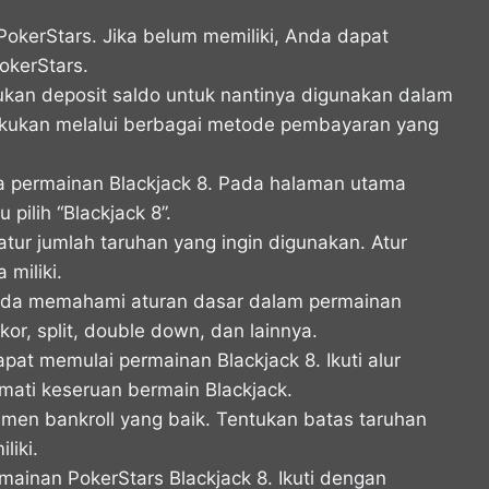
okerStars. Jika belum memiliki, Anda dapat
okerStars.
ukan deposit saldo untuk nantinya digunakan dalam
lakukan melalui berbagai metode pembayaran yang
a permainan Blackjack 8. Pada halaman utama
 pilih “Blackjack 8”.
ur jumlah taruhan yang ingin digunakan. Atur
miliki.
nda memahami aturan dasar dalam permainan
skor, split, double down, dan lainnya.
pat memulai permainan Blackjack 8. Ikuti alur
mati keseruan bermain Blackjack.
emen bankroll yang baik. Tentukan batas taruhan
liki.
mainan PokerStars Blackjack 8. Ikuti dengan