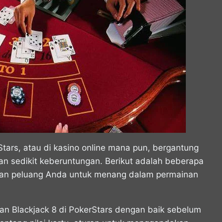
ars, atau di kasino online mana pun, bergantung
an sedikit keberuntungan. Berikut adalah beberapa
an peluang Anda untuk menang dalam permainan
n Blackjack 8 di PokerStars dengan baik sebelum