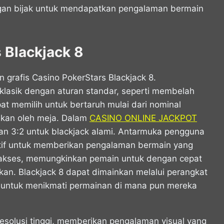
gan bijak untuk mendapatkan pengalaman bermain
s Blackjack 8
n grafis Casino PokerStars Blackjack 8.
lasik dengan aturan standar, seperti membelah
at memilih untuk bertaruh mulai dari nominal
iakan oleh meja. Dalam
CASINO ONLINE JACKPOT
n 3:2 untuk blackjack alami. Antarmuka pengguna
ktif untuk memberikan pengalaman bermain yang
kses, memungkinkan pemain untuk dengan cepat
kan. Blackjack 8 dapat dimainkan melalui perangkat
in untuk menikmati permainan di mana pun mereka
resolusi tinggi, memberikan pengalaman visual yang