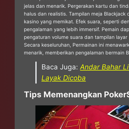
jelas dan menarik. Pergerakan kartu dan tin
halus dan realistis. Tampilan meja Blackjac
kasino yang memikat. Efek suara, seperti de
pengalaman yang lebih immersif. Pemain dap
pengaturan volume suara dan tampilan layar
Secara keseluruhan, Permainan ini menawarka
menarik, memberikan pengalaman bermain B
Baca Juga:
Andar Bahar L
Layak Dicoba
Tips Memenangkan PokerSt