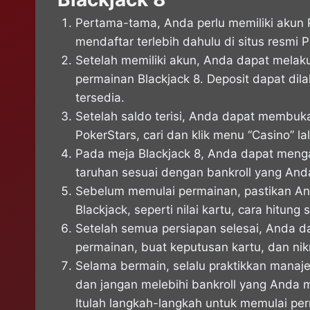
Pertama-tama, Anda perlu memiliki akun P
mendaftar terlebih dahulu di situs resmi P
Setelah memiliki akun, Anda dapat melak
permainan Blackjack 8. Deposit dapat di
tersedia.
Setelah saldo terisi, Anda dapat membuk
PokerStars, cari dan klik menu “Casino” lalu
Pada meja Blackjack 8, Anda dapat mengat
taruhan sesuai dengan bankroll yang Anda 
Sebelum memulai permainan, pastikan A
Blackjack, seperti nilai kartu, cara hitung 
Setelah semua persiapan selesai, Anda da
permainan, buat keputusan kartu, dan nik
Selama bermain, selalu praktikkan manaj
dan jangan melebihi bankroll yang Anda mi
Itulah langkah-langkah untuk memulai per