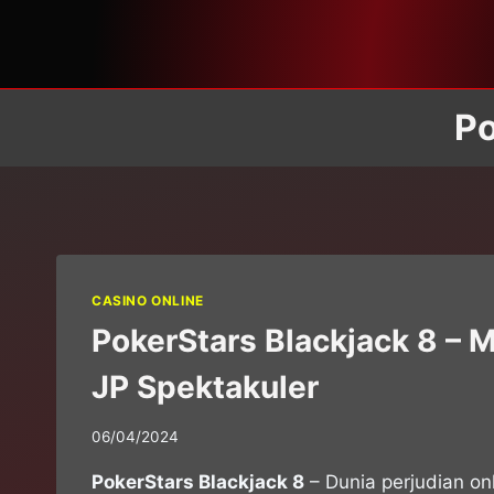
Skip
to
content
Po
CASINO ONLINE
PokerStars Blackjack 8 –
JP Spektakuler
By
06/04/2024
admin2115s
PokerStars Blackjack 8
– Dunia perjudian o