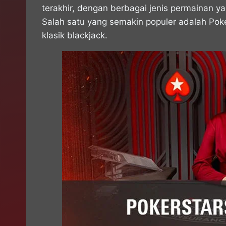
terakhir, dengan berbagai jenis permainan 
Salah satu yang semakin populer adalah Poke
klasik blackjack.