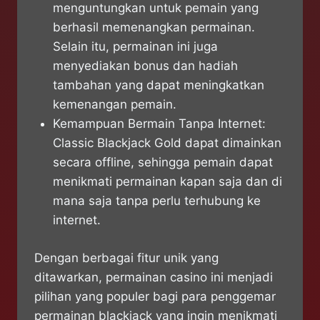
menguntungkan untuk pemain yang
berhasil memenangkan permainan.
Selain itu, permainan ini juga
menyediakan bonus dan hadiah
tambahan yang dapat meningkatkan
kemenangan pemain.
Kemampuan Bermain Tanpa Internet:
Classic Blackjack Gold dapat dimainkan
secara offline, sehingga pemain dapat
menikmati permainan kapan saja dan di
mana saja tanpa perlu terhubung ke
internet.
Dengan berbagai fitur unik yang
ditawarkan, permainan casino ini menjadi
pilihan yang populer bagi para penggemar
permainan blackjack yang ingin menikmati