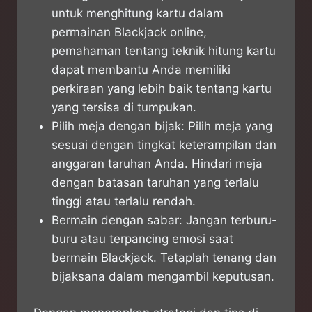
untuk menghitung kartu dalam
permainan Blackjack online,
pemahaman tentang teknik hitung kartu
dapat membantu Anda memiliki
perkiraan yang lebih baik tentang kartu
yang tersisa di tumpukan.
Pilih meja dengan bijak: Pilih meja yang
sesuai dengan tingkat keterampilan dan
anggaran taruhan Anda. Hindari meja
dengan batasan taruhan yang terlalu
tinggi atau terlalu rendah.
Bermain dengan sabar: Jangan terburu-
buru atau terpancing emosi saat
bermain Blackjack. Tetaplah tenang dan
bijaksana dalam mengambil keputusan.