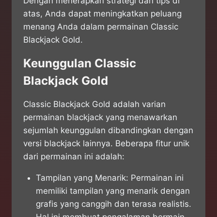
Dengan menerapkan strategi dan tips di
atas, Anda dapat meningkatkan peluang
menang Anda dalam permainan Classic
Blackjack Gold.
Keunggulan Classic
Blackjack Gold
Classic Blackjack Gold adalah varian
permainan blackjack yang menawarkan
sejumlah keunggulan dibandingkan dengan
versi blackjack lainnya. Beberapa fitur unik
dari permainan ini adalah:
Tampilan yang Menarik: Permainan ini
memiliki tampilan yang menarik dengan
grafis yang canggih dan terasa realistis.