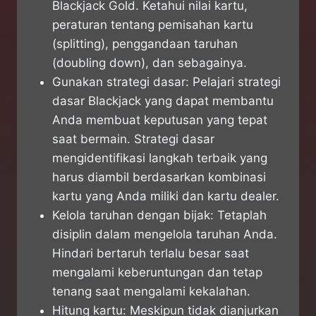
Blackjack Gold. Ketahui nilai kartu,
peraturan tentang pemisahan kartu
(splitting), penggandaan taruhan
(doubling down), dan sebagainya.
Gunakan strategi dasar: Pelajari strategi
dasar Blackjack yang dapat membantu
Anda membuat keputusan yang tepat
saat bermain. Strategi dasar
mengidentifikasi langkah terbaik yang
harus diambil berdasarkan kombinasi
kartu yang Anda miliki dan kartu dealer.
Kelola taruhan dengan bijak: Tetaplah
disiplin dalam mengelola taruhan Anda.
Hindari bertaruh terlalu besar saat
mengalami keberuntungan dan tetap
tenang saat mengalami kekalahan.
Hitung kartu: Meskipun tidak dianjurkan