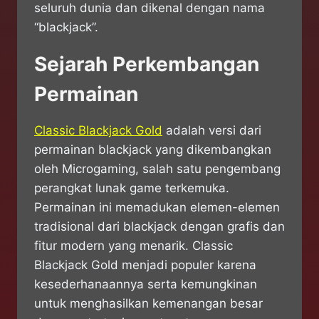
seluruh dunia dan dikenal dengan nama
“blackjack”.
Sejarah Perkembangan
Permainan
Classic Blackjack Gold
adalah versi dari
permainan blackjack yang dikembangkan
oleh Microgaming, salah satu pengembang
perangkat lunak game terkemuka.
Permainan ini memadukan elemen-elemen
tradisional dari blackjack dengan grafis dan
fitur modern yang menarik. Classic
Blackjack Gold menjadi populer karena
kesederhanaannya serta kemungkinan
untuk menghasilkan kemenangan besar