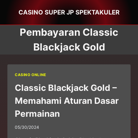
Skip
CASINO SUPER JP SPEKTAKULER
to
content
Pembayaran Classic
Blackjack Gold
CASINO ONLINE
Classic Blackjack Gold –
Memahami Aturan Dasar
Permainan
By
05/30/2024
admin2115s