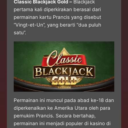
Classic Blackjack Gold –
Blackjack
pertama kali diperkirakan berasal dari
permainan kartu Prancis yang disebut
“Vingt-et-Un”, yang berarti “dua puluh
satu”.
Permainan ini muncul pada abad ke-18 dan
diperkenalkan ke Amerika Utara oleh para
pemukim Prancis. Secara bertahap,
permainan ini menjadi populer di kasino di