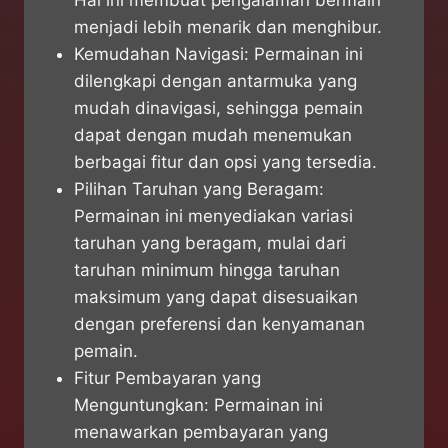
Hal ini membuat pengalaman bermain
menjadi lebih menarik dan menghibur.
Kemudahan Navigasi: Permainan ini
dilengkapi dengan antarmuka yang
mudah dinavigasi, sehingga pemain
dapat dengan mudah menemukan
berbagai fitur dan opsi yang tersedia.
Pilihan Taruhan yang Beragam:
Permainan ini menyediakan variasi
taruhan yang beragam, mulai dari
taruhan minimum hingga taruhan
maksimum yang dapat disesuaikan
dengan preferensi dan kenyamanan
pemain.
Fitur Pembayaran yang
Menguntungkan: Permainan ini
menawarkan pembayaran yang