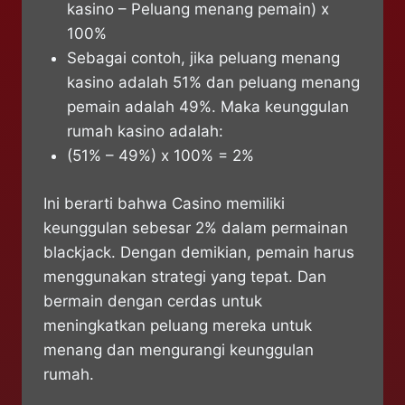
kasino – Peluang menang pemain) x
100%
Sebagai contoh, jika peluang menang
kasino adalah 51% dan peluang menang
pemain adalah 49%. Maka keunggulan
rumah kasino adalah:
(51% – 49%) x 100% = 2%
Ini berarti bahwa Casino memiliki
keunggulan sebesar 2% dalam permainan
blackjack. Dengan demikian, pemain harus
menggunakan strategi yang tepat. Dan
bermain dengan cerdas untuk
meningkatkan peluang mereka untuk
menang dan mengurangi keunggulan
rumah.