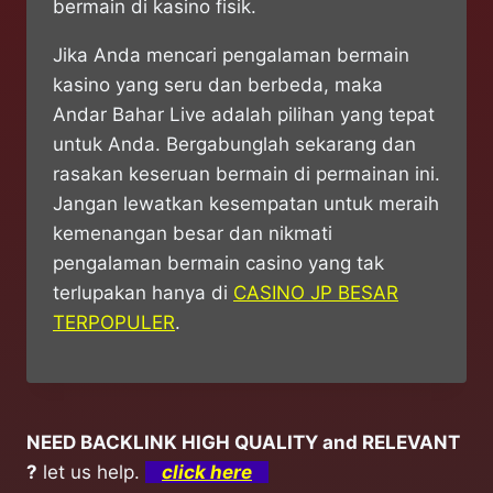
bermain di kasino fisik.
Jika Anda mencari pengalaman bermain
kasino yang seru dan berbeda, maka
Andar Bahar Live adalah pilihan yang tepat
untuk Anda. Bergabunglah sekarang dan
rasakan keseruan bermain di permainan ini.
Jangan lewatkan kesempatan untuk meraih
kemenangan besar dan nikmati
pengalaman bermain casino yang tak
terlupakan hanya di
CASINO JP BESAR
TERPOPULER
.
NEED BACKLINK HIGH QUALITY and RELEVANT
?
let us help.
click here