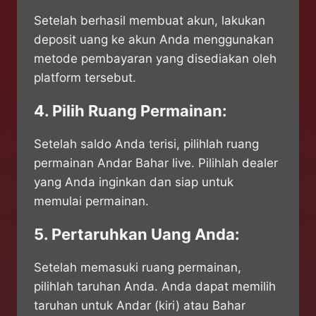
Setelah berhasil membuat akun, lakukan
deposit uang ke akun Anda menggunakan
metode pembayaran yang disediakan oleh
platform tersebut.
4. Pilih Ruang Permainan:
Setelah saldo Anda terisi, pilihlah ruang
permainan Andar Bahar live. Pilihlah dealer
yang Anda inginkan dan siap untuk
memulai permainan.
5. Pertaruhkan Uang Anda:
Setelah memasuki ruang permainan,
pilihlah taruhan Anda. Anda dapat memilih
taruhan untuk Andar (kiri) atau Bahar