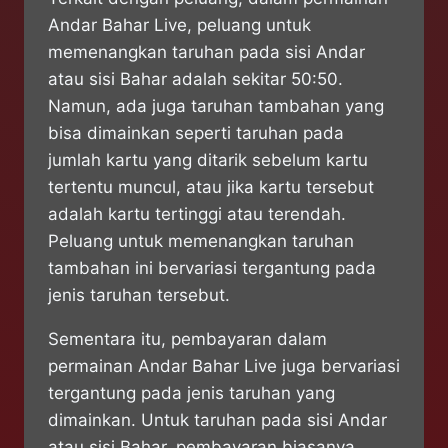
Andar Bahar Live, peluang untuk
memenangkan taruhan pada sisi Andar
atau sisi Bahar adalah sekitar 50:50.
Namun, ada juga taruhan tambahan yang
bisa dimainkan seperti taruhan pada
jumlah kartu yang ditarik sebelum kartu
tertentu muncul, atau jika kartu tersebut
adalah kartu tertinggi atau terendah.
Peluang untuk memenangkan taruhan
tambahan ini bervariasi tergantung pada
jenis taruhan tersebut.
Sementara itu, pembayaran dalam
permainan Andar Bahar Live juga bervariasi
tergantung pada jenis taruhan yang
dimainkan. Untuk taruhan pada sisi Andar
atau sisi Bahar, pembayaran biasanya