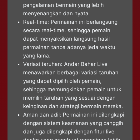
pengalaman bermain yang lebih
menyenangkan dan nyata.
Real-time: Permainan ini berlangsung
secara real-time, sehingga pemain
dapat menyaksikan langsung hasil
permainan tanpa adanya jeda waktu
yang lama.
Variasi taruhan: Andar Bahar Live
menawarkan berbagai variasi taruhan
yang dapat dipilih oleh pemain,
sehingga memungkinkan pemain untuk
memilih taruhan yang sesuai dengan
keinginan dan strategi bermain mereka.
Aman dan adil: Permainan ini dilengkapi
dengan sistem keamanan yang canggih
dan juga dilengkapi dengan fitur live