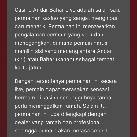
Casino Andar Bahar Live adalah salah satu
permainan kasino yang sangat menghibur
dan menarik. Permainan ini menawarkan
pengalaman bermain yang seru dan
menegangkan, di mana pemain harus
memilih sisi yang menang antara Andar
(kiri) atau Bahar (kanan) sebagai tempat
kartu jatuh.
Dengan tersedianya permainan ini secara
live, pemain dapat merasakan sensasi
bermain di kasino sesungguhnya tanpa
perlu meninggalkan rumah. Selain itu,
permainan ini juga dilengkapi dengan
dealer yang ramah dan profesional
sehingga pemain akan merasa seperti