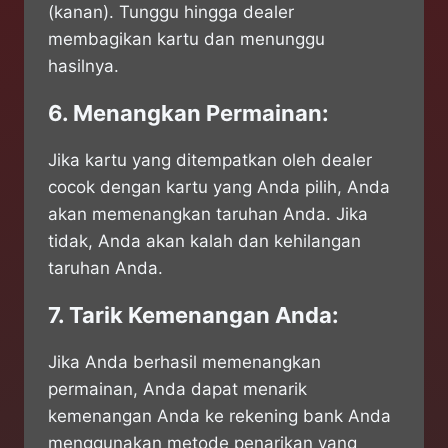
(kanan). Tunggu hingga dealer
membagikan kartu dan menunggu
hasilnya.
6. Menangkan Permainan:
Jika kartu yang ditempatkan oleh dealer
cocok dengan kartu yang Anda pilih, Anda
akan memenangkan taruhan Anda. Jika
tidak, Anda akan kalah dan kehilangan
taruhan Anda.
7. Tarik Kemenangan Anda:
Jika Anda berhasil memenangkan
permainan, Anda dapat menarik
kemenangan Anda ke rekening bank Anda
menggunakan metode penarikan yang