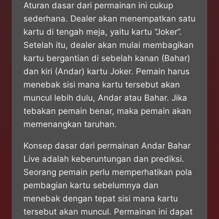
Aturan dasar dari permainan ini cukup
sederhana. Dealer akan menempatkan satu
kartu di tengah meja, yaitu kartu “Joker”.
Setelah itu, dealer akan mulai membagikan
kartu bergantian di sebelah kanan (Bahar)
dan kiri (Andar) kartu Joker. Pemain harus
menebak sisi mana kartu tersebut akan
muncul lebih dulu, Andar atau Bahar. Jika
tebakan pemain benar, maka pemain akan
memenangkan taruhan.
Konsep dasar dari permainan Andar Bahar
Live adalah keberuntungan dan prediksi.
Seorang pemain perlu memperhatikan pola
pembagian kartu sebelumnya dan
menebak dengan tepat sisi mana kartu
tersebut akan muncul. Permainan ini dapat