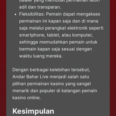
dealer yang membuat permainan lebih
adil dan transparan.
Fleksibilitas: Pemain dapat mengakses
permainan ini kapan saja dan di mana
saja melalui perangkat elektronik seperti
smartphone, tablet, atau komputer,
sehingga memudahkan pemain untuk
bermain kapan saja sesuai dengan
waktu luang mereka.
Dengan berbagai kelebihan tersebut,
Andar Bahar Live menjadi salah satu
pilihan permainan kasino yang sangat
menarik dan populer di kalangan pemain
kasino online.
Kesimpulan