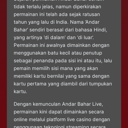
tidak terlalu jelas, namun diperkirakan
permainan ini telah ada sejak ratusan
tahun yang lalu di India. Nama ‘Andar
Bahar’ sendiri berasal dari bahasa Hindi,
yang artinya ‘di dalam’ dan ‘di luar’.
Permainan ini awalnya dimainkan dengan
menggunakan batu kecil atau penutup
sebagai penanda pada sisi ini atau itu, lalu
pemain memilih sisi mana yang akan
memiliki kartu bernilai yang sama dengan
kartu pertama yang diambil dari tumpukan
kartu.
Dengan kemunculan Andar Bahar Live,
permainan kini dapat dimainkan secara
online melalui platform live casino dengan
penggunaan teknologi streaming secara