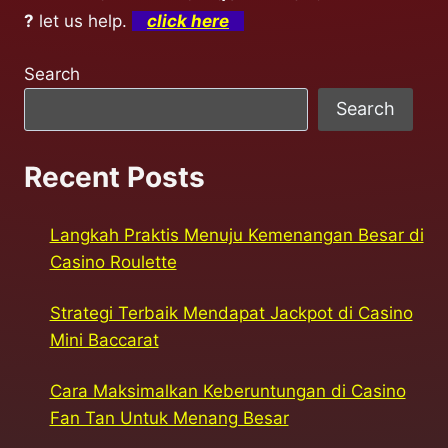
?
let us help.
click here
Search
Search
Recent Posts
Langkah Praktis Menuju Kemenangan Besar di
Casino Roulette
Strategi Terbaik Mendapat Jackpot di Casino
Mini Baccarat
Cara Maksimalkan Keberuntungan di Casino
Fan Tan Untuk Menang Besar