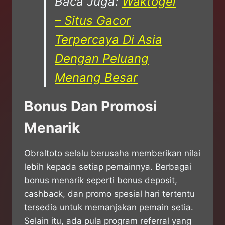
Baca Juga:
Waktogel
– Situs Gacor
Terpercaya Di Asia
Dengan Peluang
Menang Besar
Bonus Dan Promosi
Menarik
Obraltoto selalu berusaha memberikan nilai
lebih kepada setiap pemainnya. Berbagai
bonus menarik seperti bonus deposit,
cashback, dan promo spesial hari tertentu
tersedia untuk memanjakan pemain setia.
Selain itu, ada pula program referral yang