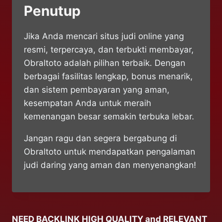
Penutup
Jika Anda mencari situs judi online yang
resmi, terpercaya, dan terbukti membayar,
Obraltoto adalah pilihan terbaik. Dengan
berbagai fasilitas lengkap, bonus menarik,
dan sistem pembayaran yang aman,
kesempatan Anda untuk meraih
kemenangan besar semakin terbuka lebar.
Jangan ragu dan segera bergabung di
Obraltoto untuk mendapatkan pengalaman
judi daring yang aman dan menyenangkan!
NEED BACKLINK HIGH QUALITY and RELEVANT