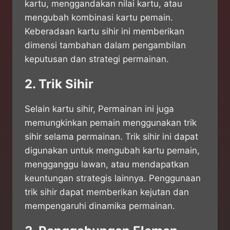
kartu, menggandakan nilai kartu, atau
mengubah kombinasi kartu pemain.
Keberadaan kartu sihir ini memberikan
dimensi tambahan dalam pengambilan
keputusan dan strategi permainan.
2. Trik Sihir
Selain kartu sihir, Permainan ini juga
memungkinkan pemain menggunakan trik
sihir selama permainan. Trik sihir ini dapat
digunakan untuk mengubah kartu pemain,
mengganggu lawan, atau mendapatkan
keuntungan strategis lainnya. Penggunaan
trik sihir dapat memberikan kejutan dan
mempengaruhi dinamika permainan.