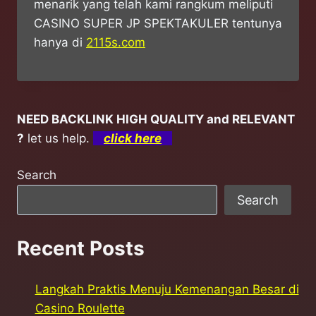
menarik yang telah kami rangkum meliputi
CASINO SUPER JP SPEKTAKULER tentunya
hanya di
2115s.com
NEED BACKLINK HIGH QUALITY and RELEVANT
?
let us help.
click here
Search
Search
Recent Posts
Langkah Praktis Menuju Kemenangan Besar di
Casino Roulette