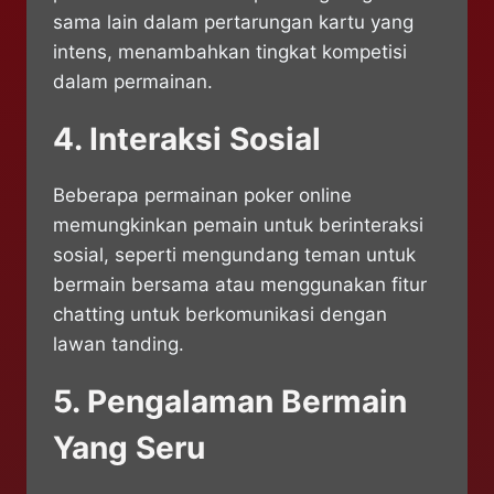
sama lain dalam pertarungan kartu yang
intens, menambahkan tingkat kompetisi
dalam permainan.
4. Interaksi Sosial
Beberapa permainan poker online
memungkinkan pemain untuk berinteraksi
sosial, seperti mengundang teman untuk
bermain bersama atau menggunakan fitur
chatting untuk berkomunikasi dengan
lawan tanding.
5. Pengalaman Bermain
Yang Seru