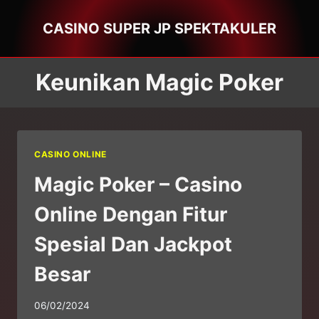
Skip
CASINO SUPER JP SPEKTAKULER
to
content
Keunikan Magic Poker
CASINO ONLINE
Magic Poker – Casino
Online Dengan Fitur
Spesial Dan Jackpot
Besar
By
06/02/2024