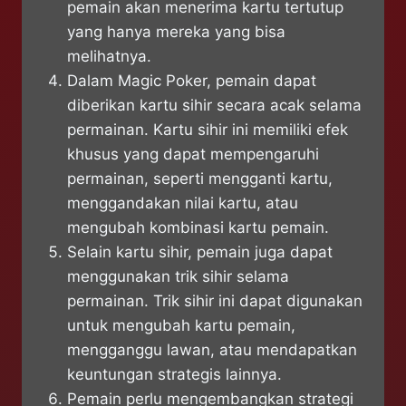
pemain akan menerima kartu tertutup
yang hanya mereka yang bisa
melihatnya.
Dalam Magic Poker, pemain dapat
diberikan kartu sihir secara acak selama
permainan. Kartu sihir ini memiliki efek
khusus yang dapat mempengaruhi
permainan, seperti mengganti kartu,
menggandakan nilai kartu, atau
mengubah kombinasi kartu pemain.
Selain kartu sihir, pemain juga dapat
menggunakan trik sihir selama
permainan. Trik sihir ini dapat digunakan
untuk mengubah kartu pemain,
mengganggu lawan, atau mendapatkan
keuntungan strategis lainnya.
Pemain perlu mengembangkan strategi