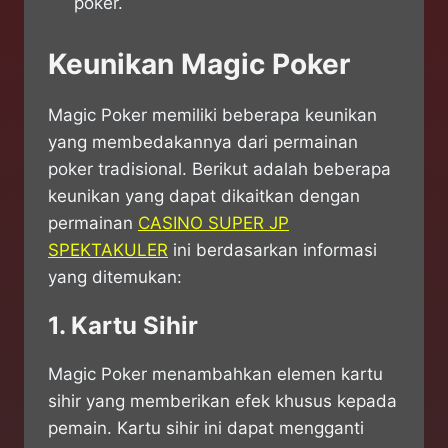
poker.
Keunikan Magic Poker
Magic Poker memiliki beberapa keunikan
yang membedakannya dari permainan
poker tradisional. Berikut adalah beberapa
keunikan yang dapat dikaitkan dengan
permainan
CASINO SUPER JP
SPEKTAKULER
ini berdasarkan informasi
yang ditemukan:
1. Kartu Sihir
Magic Poker menambahkan elemen kartu
sihir yang memberikan efek khusus kepada
pemain. Kartu sihir ini dapat mengganti