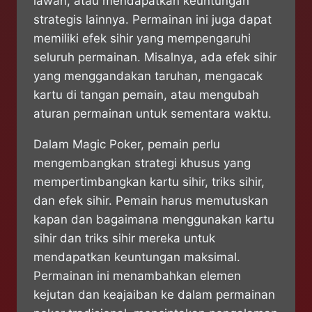
lawan, atau mendapatkan keuntungan
strategis lainnya. Permainan ini juga dapat
memiliki efek sihir yang mempengaruhi
seluruh permainan. Misalnya, ada efek sihir
yang menggandakan taruhan, mengacak
kartu di tangan pemain, atau mengubah
aturan permainan untuk sementara waktu.
Dalam Magic Poker, pemain perlu
mengembangkan strategi khusus yang
mempertimbangkan kartu sihir, triks sihir,
dan efek sihir. Pemain harus memutuskan
kapan dan bagaimana menggunakan kartu
sihir dan triks sihir mereka untuk
mendapatkan keuntungan maksimal.
Permainan ini menambahkan elemen
kejutan dan keajaiban ke dalam permainan