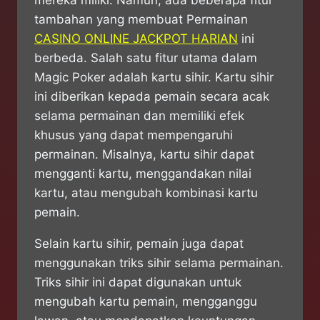
mereka miliki. Namun, ada beberapa fitur
tambahan yang membuat Permainan
CASINO ONLINE JACKPOT HARIAN
ini
berbeda. Salah satu fitur utama dalam
Magic Poker adalah kartu sihir. Kartu sihir
ini diberikan kepada pemain secara acak
selama permainan dan memiliki efek
khusus yang dapat mempengaruhi
permainan. Misalnya, kartu sihir dapat
mengganti kartu, menggandakan nilai
kartu, atau mengubah kombinasi kartu
pemain.
Selain kartu sihir, pemain juga dapat
menggunakan triks sihir selama permainan.
Triks sihir ini dapat digunakan untuk
mengubah kartu pemain, mengganggu