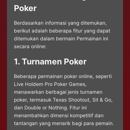
Poker
Berdasarkan informasi yang ditemukan,
berikut adalah beberapa fitur yang dapat
ditemukan dalam bermain Permainan ini
secara online:
1. Turnamen Poker
Beberapa permainan poker online, seperti
Live Holdem Pro Poker Games,
menawarkan berbagai jenis turnamen
poker, termasuk Texas Shootout, Sit & Go,
dan Double or Nothing. Fitur ini
menambahkan dimensi kompetitif dan
tantangan yang menarik bagi para pemain.