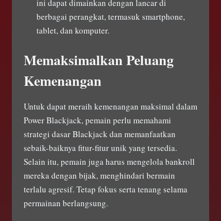
ini dapat dimainkan dengan lancar di
berbagai perangkat, termasuk smartphone,
tablet, dan komputer.
Memaksimalkan Peluang
Kemenangan
Untuk dapat meraih kemenangan maksimal dalam
Power Blackjack, pemain perlu memahami
strategi dasar Blackjack dan memanfaatkan
sebaik-baiknya fitur-fitur unik yang tersedia.
Selain itu, pemain juga harus mengelola bankroll
mereka dengan bijak, menghindari bermain
terlalu agresif. Tetap fokus serta tenang selama
permainan berlangsung.