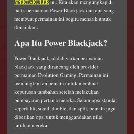
SPEKTAKULER
ini. Kita akan mengungkap di
balik permainan Power Blackjack dan apa yang
membuat permainan ini begitu menarik untuk
dimainkan.
Apa Itu Power Blackjack?
Power Blackjack adalah varian permainan
blackjack yang dirancang oleh provider
permainan Evolution Gaming. Permainan ini
memungkinkan pemain untuk membuat
keputusan tambahan setelah melakukan
pembayaran pertama mereka. Selain opsi standar
seperti hit, stand, double, dan split, pemain juga
diberikan opsi untuk menggandakan nilai
taruhan mereka.