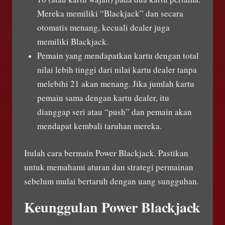
Mereka memiliki “Blackjack” dan secara
otomatis menang, kecuali dealer juga
memiliki Blackjack.
Pemain yang mendapatkan kartu dengan total
nilai lebih tinggi dari nilai kartu dealer tanpa
melebihi 21 akan menang. Jika jumlah kartu
pemain sama dengan kartu dealer, itu
dianggap seri atau “push” dan pemain akan
mendapat kembali taruhan mereka.
Itulah cara bermain Power Blackjack. Pastikan
untuk memahami aturan dan strategi permainan
sebelum mulai bertaruh dengan uang sungguhan.
Keunggulan Power Blackjack