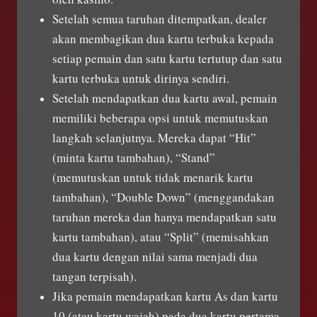
Setelah semua taruhan ditempatkan, dealer
akan membagikan dua kartu terbuka kepada
setiap pemain dan satu kartu tertutup dan satu
kartu terbuka untuk dirinya sendiri.
Setelah mendapatkan dua kartu awal, pemain
memiliki beberapa opsi untuk memutuskan
langkah selanjutnya. Mereka dapat “Hit”
(minta kartu tambahan), “Stand”
(memutuskan untuk tidak menarik kartu
tambahan), “Double Down” (menggandakan
taruhan mereka dan hanya mendapatkan satu
kartu tambahan), atau “Split” (memisahkan
dua kartu dengan nilai sama menjadi dua
tangan terpisah).
Jika pemain mendapatkan kartu As dan kartu
10 (atau kartu wajah) pada dua kartu pertama.