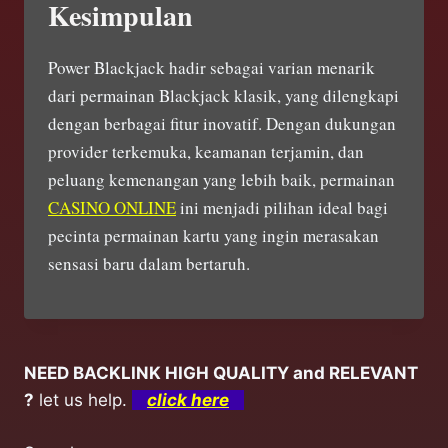
Kesimpulan
Power Blackjack hadir sebagai varian menarik
dari permainan Blackjack klasik, yang dilengkapi
dengan berbagai fitur inovatif. Dengan dukungan
provider terkemuka, keamanan terjamin, dan
peluang kemenangan yang lebih baik, permainan
CASINO ONLINE
ini menjadi pilihan ideal bagi
pecinta permainan kartu yang ingin merasakan
sensasi baru dalam bertaruh.
NEED BACKLINK HIGH QUALITY and RELEVANT
?
let us help.
click here