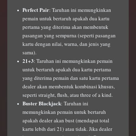
Perfect Pair
: Taruhan ini memungkinkan
pemain untuk bertaruh apakah dua kartu
pertama yang diterima akan membentuk
pasangan yang sempurna (seperti pasangan
kartu dengan nilai, warna, dan jenis yang
sama).
21+3
: Taruhan ini memungkinkan pemain
untuk bertaruh apakah dua kartu pertama
yang diterima pemain dan satu kartu pertama
dealer akan membentuk kombinasi khusus,
seperti straight, flush, atau three of a kind.
Buster Blackjack
: Taruhan ini
memungkinkan pemain untuk bertaruh
apakah dealer akan bust (mendapat total
kartu lebih dari 21) atau tidak. Jika dealer