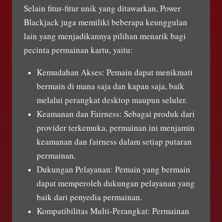
Selain fitur-fitur unik yang ditawarkan, Power
Blackjack juga memiliki beberapa keunggulan
lain yang menjadikannya pilihan menarik bagi
pecinta permainan kartu, yaitu:
Kemudahan Akses: Pemain dapat menikmati
bermain di mana saja dan kapan saja, baik
melalui perangkat desktop maupun seluler.
Keamanan dan Fairness: Sebagai produk dari
provider terkemuka, permainan ini menjamin
keamanan dan fairness dalam setiap putaran
permainan.
Dukungan Pelayanan: Pemain yang bermain
dapat memperoleh dukungan pelayanan yang
baik dari penyedia permainan.
Kompatibilitas Multi-Perangkat: Permainan