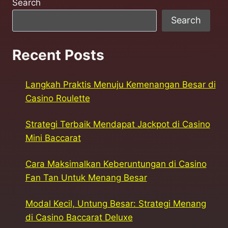
Search
Search
Recent Posts
Langkah Praktis Menuju Kemenangan Besar di
Casino Roulette
Strategi Terbaik Mendapat Jackpot di Casino
Mini Baccarat
Cara Maksimalkan Keberuntungan di Casino
Fan Tan Untuk Menang Besar
Modal Kecil, Untung Besar: Strategi Menang
di Casino Baccarat Deluxe