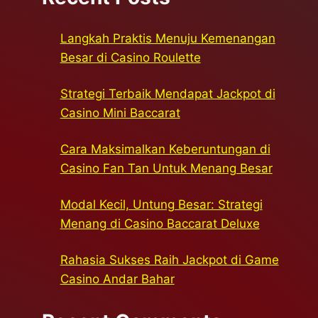
Langkah Praktis Menuju Kemenangan
Besar di Casino Roulette
Strategi Terbaik Mendapat Jackpot di
Casino Mini Baccarat
Cara Maksimalkan Keberuntungan di
Casino Fan Tan Untuk Menang Besar
Modal Kecil, Untung Besar: Strategi
Menang di Casino Baccarat Deluxe
Rahasia Sukses Raih Jackpot di Game
Casino Andar Bahar