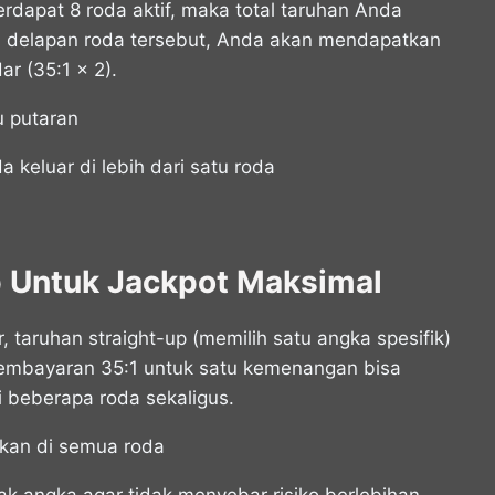
rdapat 8 roda aktif, maka total taruhan Anda
ri delapan roda tersebut, Anda akan mendapatkan
r (35:1 x 2).
 putaran
keluar di lebih dari satu roda
p Untuk Jackpot Maksimal
, taruhan straight-up (memilih satu angka spesifik)
 pembayaran 35:1 untuk satu kemenangan bisa
i beberapa roda sekaligus.
skan di semua roda