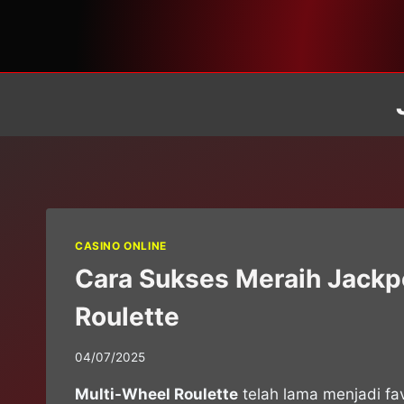
Skip
to
content
CASINO ONLINE
Cara Sukses Meraih Jackp
Roulette
By
04/07/2025
admin2115s
Multi-Wheel Roulette
telah lama menjadi fa