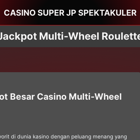
CASINO SUPER JP SPEKTAKULER
Jackpot Multi-Wheel Roulett
ot Besar Casino Multi-Wheel
vorit di dunia kasino dengan peluang menang yang