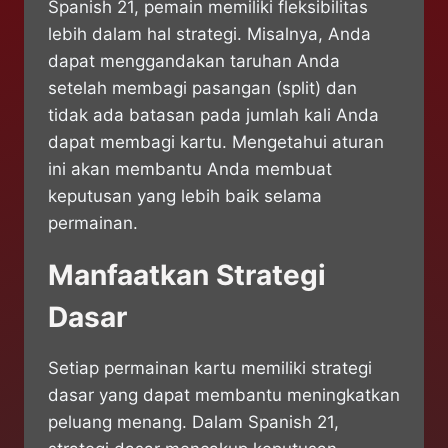
Spanish 21, pemain memiliki fleksibilitas
lebih dalam hal strategi. Misalnya, Anda
dapat menggandakan taruhan Anda
setelah membagi pasangan (split) dan
tidak ada batasan pada jumlah kali Anda
dapat membagi kartu. Mengetahui aturan
ini akan membantu Anda membuat
keputusan yang lebih baik selama
permainan.
Manfaatkan Strategi
Dasar
Setiap permainan kartu memiliki strategi
dasar yang dapat membantu meningkatkan
peluang menang. Dalam Spanish 21,