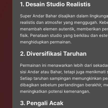
1. Desain Studio Realistis
Super Andar Bahar disajikan dalam lingkung
realistis dan atmosfer yang menggugah. Keb
menambah elemen autentik, memberikan pema
fisik. Penataan studio yang berkilau dan este
menghidupkan permainan.
2. Diversifikasi Taruhan
Permainan ini menawarkan lebih dari sekadar
sisi Andar atau Bahar, tetapi juga menikmat
Setiap taruhan sampingan memungkinkan pem
dibagikan sebelum pertandingan berakhir, 
meningkatkan potensi kemenangan.
3. Pengali Acak