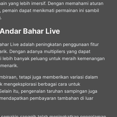
in yang lebih imersif. Dengan memahami aturan
, pemain dapat menikmati permainan ini sambil
.
Andar Bahar Live
ahar Live adalah peningkatan penggunaan fitur
rik. Dengan adanya multipliers yang dapat
ki lebih banyak peluang untuk meraih kemenangan
 menarik.
mbiraan, tetapi juga memberikan variasi dalam
k mengeksplorasi berbagai cara untuk
lain itu, pengenalan taruhan sampingan juga
 mendapatkan pembayaran tambahan di luar
ng semakin canggih telah meningkatkan pengalaman