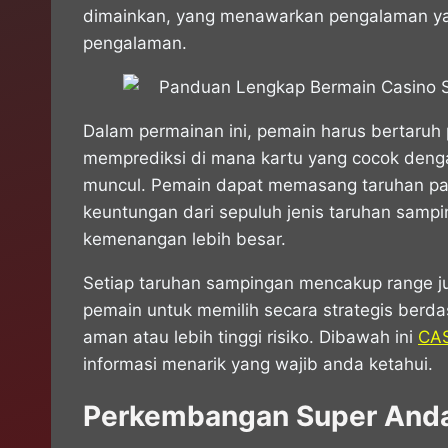
dimainkan, yang menawarkan pengalaman ya
pengalaman.​
Dalam permainan ini, pemain harus bertaruh 
memprediksi di mana kartu yang cocok denga
muncul. Pemain dapat memasang taruhan pad
keuntungan dari sepuluh jenis taruhan sam
kemenangan lebih besar.
Setiap taruhan sampingan mencakup range j
pemain untuk memilih secara strategis berda
aman atau lebih tinggi risiko. Dibawah ini
CA
informasi menarik yang wajib anda ketahui.
Perkembangan Super Anda