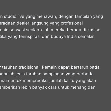
an studio live yang menawan, dengan tampilan yang
eradaan dealer langsung yang profesional
in sensasi seolah-olah mereka berada di kasino
tika yang terinspirasi dari budaya India semakin
 taruhan tradisional. Pemain dapat bertaruh pada
i sepuluh jenis taruhan sampingan yang berbeda.
ain untuk memprediksi jumlah kartu yang akan
memberikan lebih banyak cara untuk menang dan