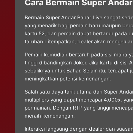
Cara Bermain Super Andar
Bermain Super Andar Bahar Live sangat sed
yang menarik bagi pemain baru maupun ber
kartu 52, dan pemain dapat bertaruh pada dua
taruhan ditempatkan, dealer akan mengeluar
Pemain kemudian bertaruh pada sisi mana ya
tinggi dibandingkan Joker. Jika kartu di sisi
sebaliknya untuk Bahar. Selain itu, terdapat
meningkatkan potensi kemenangan.
Salah satu daya tarik utama dari Super An
multipliers yang dapat mencapai 4,000x, 
permainan. Dengan RTP yang tinggi mencapai
meraih kemenangan.
Interaksi langsung dengan dealer dan suasa