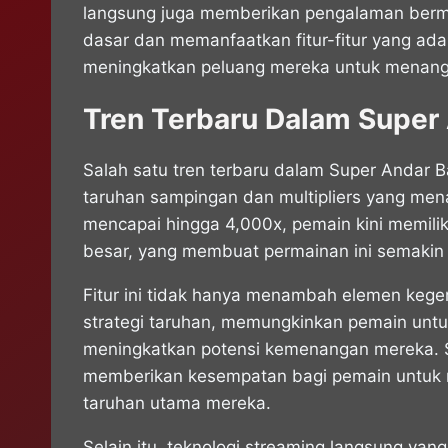
langsung juga memberikan pengalaman berma
dasar dan memanfaatkan fitur-fitur yang ada
meningkatkan peluang mereka untuk menang
Tren Terbaru Dalam Super 
Salah satu tren terbaru dalam Super Andar B
taruhan sampingan dan multipliers yang mena
mencapai hingga 4,000x, pemain kini memili
besar, yang membuat permainan ini semakin
Fitur ini tidak hanya menambah elemen kege
strategi taruhan, memungkinkan pemain untu
meningkatkan potensi kemenangan mereka. Se
memberikan kesempatan bagi pemain untuk
taruhan utama mereka.
Selain itu, teknologi streaming langsung ya