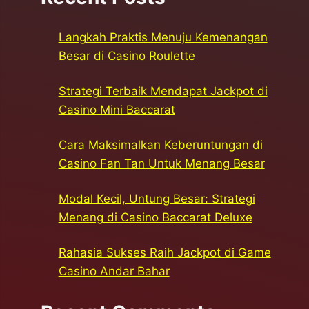
Langkah Praktis Menuju Kemenangan
Besar di Casino Roulette
Strategi Terbaik Mendapat Jackpot di
Casino Mini Baccarat
Cara Maksimalkan Keberuntungan di
Casino Fan Tan Untuk Menang Besar
Modal Kecil, Untung Besar: Strategi
Menang di Casino Baccarat Deluxe
Rahasia Sukses Raih Jackpot di Game
Casino Andar Bahar