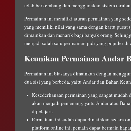
telah berkembang dan menggunakan sistem taruha
Permainan ini memiliki aturan permainan yang sed
yang memiliki nilai yang sama dengan kartu pusat 
dimainkan dan menarik bagi banyak orang. Sehingg
menjadi salah satu permainan judi yang populer di 
Keunikan Permainan Andar 
Permainan ini biasanya dimainkan dengan menggun
dua sisi yang berbeda, yaitu Andar dan Bahar. Keu
Kesederhanaan permainan yang sangat mudah di
akan menjadi pemenang, yaitu Andar atau Bahar.
dipelajari.
Permainan ini sudah dapat dimainkan secara onl
platform online ini, pemain dapat bermain kapan 