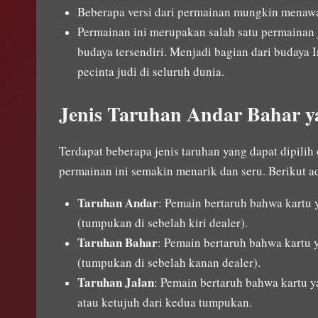
Beberapa versi dari permainan mungkin menawa
Permainan ini merupakan salah satu permainan j
budaya tersendiri. Menjadi bagian dari budaya I
pecinta judi di seluruh dunia.
Jenis Taruhan Andar Bahar 
Terdapat beberapa jenis taruhan yang dapat dipili
permainan ini semakin menarik dan seru. Berikut a
Taruhan Andar
: Pemain bertaruh bahwa kartu
(tumpukan di sebelah kiri dealer).
Taruhan Bahar
: Pemain bertaruh bahwa kartu 
(tumpukan di sebelah kanan dealer).
Taruhan Jalan
: Pemain bertaruh bahwa kartu y
atau ketujuh dari kedua tumpukan.