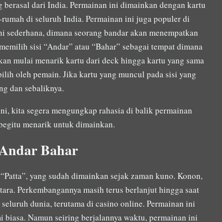
 berasal dari India. Permainan ini dimainkan dengan kartu
rumah di seluruh India. Permainan ini juga populer di
 ini sederhana, dimana seorang bandar akan menempatkan
 memilih sisi “Andar” atau “Bahar” sebagai tempat dimana
akan mulai menarik kartu dari deck hingga kartu yang sama
pilih oleh pemain. Jika kartu yang muncul pada sisi yang
ng dan sebaliknya.
ni, kita segera mengungkap rahasia di balik permainan
begitu menarik untuk dimainkan.
 Andar Bahar
u “Patta”, yang sudah dimainkan sejak zaman kuno. Konon,
Utara. Perkembangannya masih terus berlanjut hingga saat
 seluruh dunia, terutama di casino online. Permainan ini
biasa. Namun seiring berjalannya waktu, permainan ini