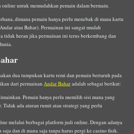
n online untuk memudahkan pemain dalam bermain.
erhana, dimana pemain hanya perlu menebak di mana kartu
(Andar atau Bahar). Permainan ini sangat mudah
a tidak heran jika permainan ini terus berkembang dan
dunia.
Bahar
akan dua tumpukan kartu remi dan pemain bertaruh pada
nikan dari permainan
Andar Bahar
adalah sebagai berikut:
mainkan. Pemain hanya perlu memilih sisi mana yang
 Tidak ada aturan rumit atau strategi yang perlu
ine melalui berbagai platform judi online. Dengan adanya
saja dan di mana saja tanpa harus pergi ke casino fisik.