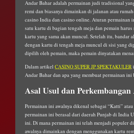
Andar Bahar adalah permainan judi tradisional yang
remi dan biasanya dimainkan di jalanan atau rumah-
casino India dan casino online. Aturan permainan
satu kartu di bagian tengah meja dan pemain harus
kartu yang sama akan muncul. Setelah itu, bandar 
dengan kartu di tengah meja muncul di sisi yang di
dipilih oleh pemain, maka pemain dinyatakan mena
Dalam artikel
CASINO SUPER JP SPEKTAKULER
i
Andar Bahar dan apa yang membuat permainan ini 
Asal Usul dan Perkembangan
Permainan ini awalnya dikenal sebagai “Katti” ata
permainan ini berasal dari daerah Punjab di India 
ini. Di mana permainan ini telah menjadi populer di
awalnya dimainkan dengan menggunakan kartu remi 