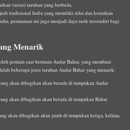
rkan variasi taruhan yang berbeda.
udi tradisional India yang memiliki nilai dan keunikan
ndia, permainan ini juga menjadi daya tarik tersendiri bagi
yang Menarik
h oleh pemain saat bermain Andar Bahar, yang membuat
dalah beberapa jenis taruhan Andar Bahar yang menarik:
 yang akan dibagikan akan berada di tumpukan Andar
yang akan dibagikan akan berada di tumpukan Bahar
ang akan dibagikan akan jatuh di tumpukan ketiga, kelima,