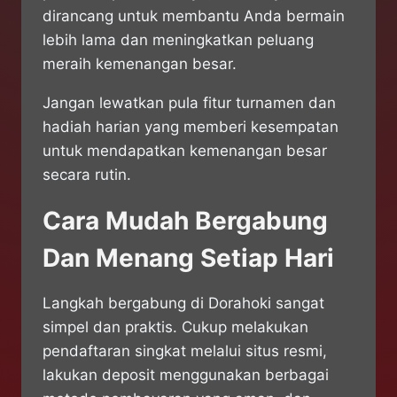
dirancang untuk membantu Anda bermain
lebih lama dan meningkatkan peluang
meraih kemenangan besar.
Jangan lewatkan pula fitur turnamen dan
hadiah harian yang memberi kesempatan
untuk mendapatkan kemenangan besar
secara rutin.
Cara Mudah Bergabung
Dan Menang Setiap Hari
Langkah bergabung di Dorahoki sangat
simpel dan praktis. Cukup melakukan
pendaftaran singkat melalui situs resmi,
lakukan deposit menggunakan berbagai