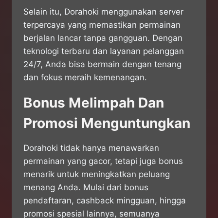
Selain itu, Dorahoki menggunakan server
terpercaya yang memastikan permainan
berjalan lancar tanpa gangguan. Dengan
teknologi terbaru dan layanan pelanggan
24/7, Anda bisa bermain dengan tenang
dan fokus meraih kemenangan.
Bonus Melimpah Dan
Promosi Menguntungkan
Dorahoki tidak hanya menawarkan
permainan yang gacor, tetapi juga bonus
menarik untuk meningkatkan peluang
menang Anda. Mulai dari bonus
pendaftaran, cashback mingguan, hingga
promosi spesial lainnya, semuanya