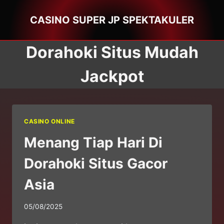
Skip
CASINO SUPER JP SPEKTAKULER
to
content
Dorahoki Situs Mudah
Jackpot
CASINO ONLINE
Menang Tiap Hari Di
Dorahoki Situs Gacor
Asia
By
05/08/2025
admin2115s