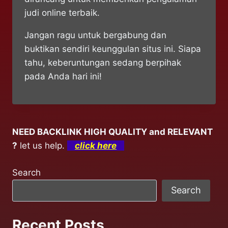
judi online terbaik.
Jangan ragu untuk bergabung dan
buktikan sendiri keunggulan situs ini. Siapa
tahu, keberuntungan sedang berpihak
pada Anda hari ini!
NEED BACKLINK HIGH QUALITY and RELEVANT
?
let us help.
click here
Search
Search
Recent Posts