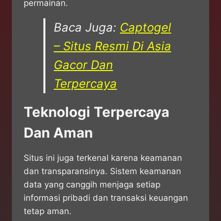
permainan.
Baca Juga:
Captogel
– Situs Resmi Di Asia
Gacor Dan
Terpercaya
Teknologi Terpercaya
Dan Aman
Situs ini juga terkenal karena keamanan
dan transparansinya. Sistem keamanan
data yang canggih menjaga setiap
informasi pribadi dan transaksi keuangan
tetap aman.