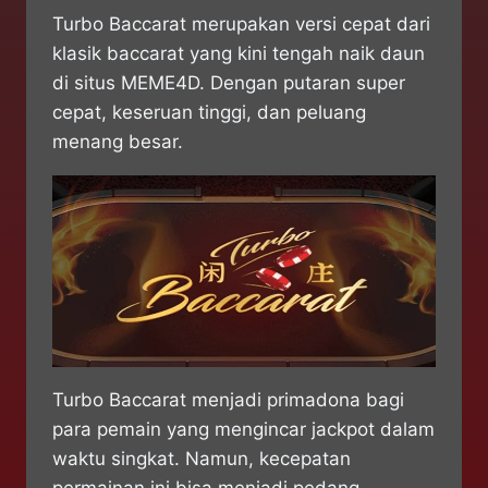
admin2115s
Turbo Baccarat merupakan versi cepat dari
klasik baccarat yang kini tengah naik daun
di situs MEME4D. Dengan putaran super
cepat, keseruan tinggi, dan peluang
menang besar.
Turbo Baccarat menjadi primadona bagi
para pemain yang mengincar jackpot dalam
waktu singkat. Namun, kecepatan