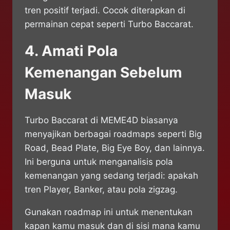
tren positif terjadi. Cocok diterapkan di
permainan cepat seperti Turbo Baccarat.
4. Amati Pola
Kemenangan Sebelum
Masuk
Turbo Baccarat di MEME4D biasanya
menyajikan berbagai roadmaps seperti Big
Road, Bead Plate, Big Eye Boy, dan lainnya.
Ini berguna untuk menganalisis pola
kemenangan yang sedang terjadi: apakah
tren Player, Banker, atau pola zigzag.
Gunakan roadmap ini untuk menentukan
kapan kamu masuk dan di sisi mana kamu