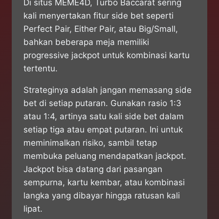
Di situs MEME4D, Turbo Baccarat sering
kali menyertakan fitur side bet seperti
Perfect Pair, Either Pair, atau Big/Small,
bahkan beberapa meja memiliki
progressive jackpot untuk kombinasi kartu
tertentu.
Strateginya adalah jangan memasang side
bet di setiap putaran. Gunakan rasio 1:3
atau 1:4, artinya satu kali side bet dalam
setiap tiga atau empat putaran. Ini untuk
meminimalkan risiko, sambil tetap
membuka peluang mendapatkan jackpot.
Jackpot bisa datang dari pasangan
sempurna, kartu kembar, atau kombinasi
langka yang dibayar hingga ratusan kali
lipat.