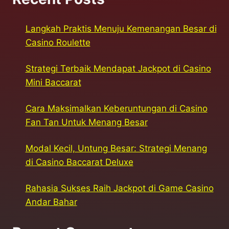
Langkah Praktis Menuju Kemenangan Besar di
Casino Roulette
Strategi Terbaik Mendapat Jackpot di Casino
Mini Baccarat
Cara Maksimalkan Keberuntungan di Casino
Fan Tan Untuk Menang Besar
Modal Kecil, Untung Besar: Strategi Menang
di Casino Baccarat Deluxe
Rahasia Sukses Raih Jackpot di Game Casino
Andar Bahar