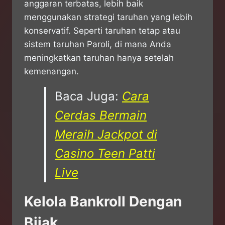
anggaran terbatas, lebih baik
menggunakan strategi taruhan yang lebih
konservatif. Seperti taruhan tetap atau
sistem taruhan Paroli, di mana Anda
meningkatkan taruhan hanya setelah
kemenangan.
Baca Juga:
Cara
Cerdas Bermain
Meraih Jackpot di
Casino Teen Patti
Live
Kelola Bankroll Dengan
Bijak