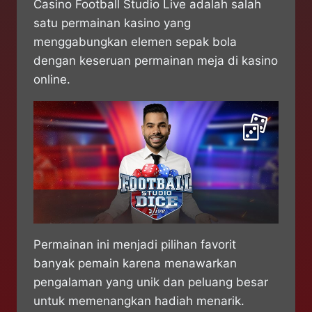
Casino Football Studio Live adalah salah
satu permainan kasino yang
menggabungkan elemen sepak bola
dengan keseruan permainan meja di kasino
online.
Permainan ini menjadi pilihan favorit
banyak pemain karena menawarkan
pengalaman yang unik dan peluang besar
untuk memenangkan hadiah menarik.