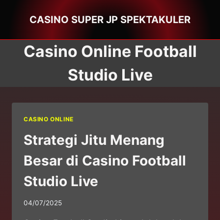
Skip
CASINO SUPER JP SPEKTAKULER
to
content
Casino Online Football
Studio Live
CASINO ONLINE
Strategi Jitu Menang
Besar di Casino Football
Studio Live
By
04/07/2025
admin2115s