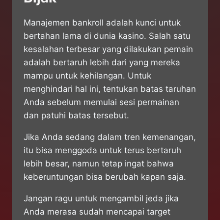
Manajemen bankroll adalah kunci untuk
bertahan lama di dunia kasino. Salah satu
kesalahan terbesar yang dilakukan pemain
adalah bertaruh lebih dari yang mereka
mampu untuk kehilangan. Untuk
menghindari hal ini, tentukan batas taruhan
Anda sebelum memulai sesi permainan
dan patuhi batas tersebut.
Jika Anda sedang dalam tren kemenangan,
itu bisa menggoda untuk terus bertaruh
lebih besar, namun tetap ingat bahwa
keberuntungan bisa berubah kapan saja.
Jangan ragu untuk mengambil jeda jika
Anda merasa sudah mencapai target