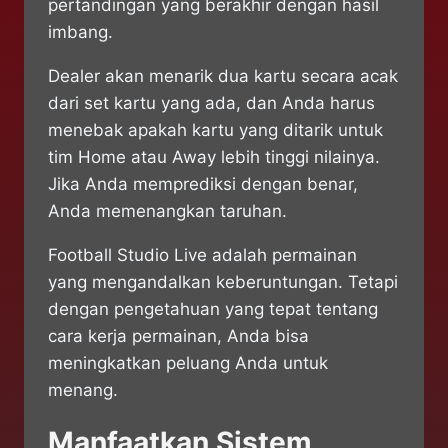
pertandingan yang berakhir dengan hasil
imbang.
Dealer akan menarik dua kartu secara acak
dari set kartu yang ada, dan Anda harus
menebak apakah kartu yang ditarik untuk
tim Home atau Away lebih tinggi nilainya.
Jika Anda memprediksi dengan benar,
Anda memenangkan taruhan.
Football Studio Live adalah permainan
yang mengandalkan keberuntungan. Tetapi
dengan pengetahuan yang tepat tentang
cara kerja permainan, Anda bisa
meningkatkan peluang Anda untuk
menang.
Manfaatkan Sistem