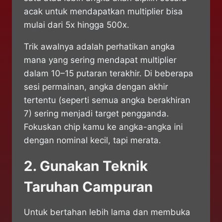
acak untuk mendapatkan multiplier bisa
mulai dari 5x hingga 500x.
Trik awalnya adalah perhatikan angka
mana yang sering mendapat multiplier
dalam 10–15 putaran terakhir. Di beberapa
sesi permainan, angka dengan akhir
tertentu (seperti semua angka berakhiran
7) sering menjadi target pengganda.
Fokuskan chip kamu ke angka-angka ini
dengan nominal kecil, tapi merata.
2. Gunakan Teknik
Taruhan Campuran
Untuk bertahan lebih lama dan membuka