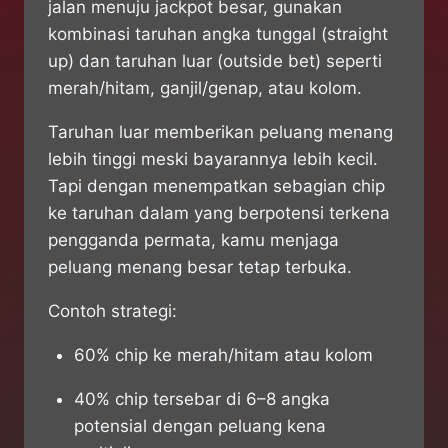
jalan menuju jackpot besar, gunakan
kombinasi taruhan angka tunggal (straight
up) dan taruhan luar (outside bet) seperti
merah/hitam, ganjil/genap, atau kolom.
Taruhan luar memberikan peluang menang
lebih tinggi meski bayarannya lebih kecil.
Tapi dengan menempatkan sebagian chip
ke taruhan dalam yang berpotensi terkena
pengganda permata, kamu menjaga
peluang menang besar tetap terbuka.
Contoh strategi:
60% chip ke merah/hitam atau kolom
40% chip tersebar di 6–8 angka
potensial dengan peluang kena