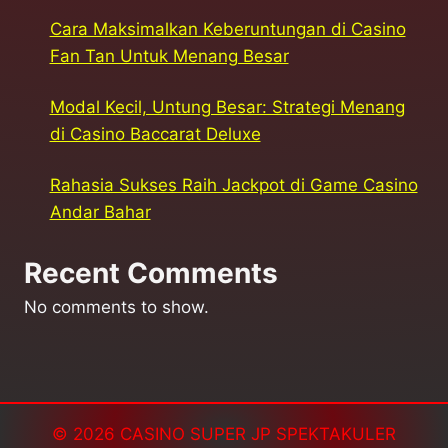
Cara Maksimalkan Keberuntungan di Casino
Fan Tan Untuk Menang Besar
Modal Kecil, Untung Besar: Strategi Menang
di Casino Baccarat Deluxe
Rahasia Sukses Raih Jackpot di Game Casino
Andar Bahar
Recent Comments
No comments to show.
© 2026
CASINO SUPER JP SPEKTAKULER