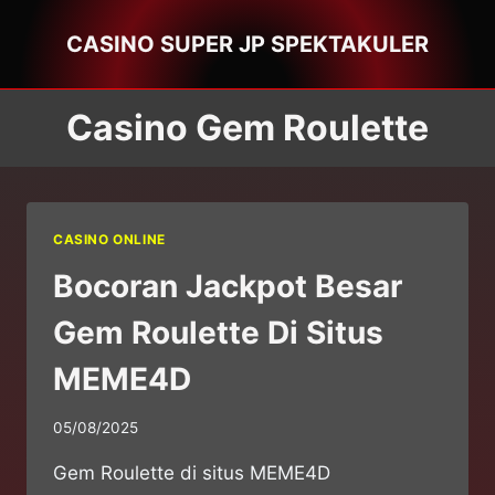
Skip
CASINO SUPER JP SPEKTAKULER
to
content
Casino Gem Roulette
CASINO ONLINE
Bocoran Jackpot Besar
Gem Roulette Di Situs
MEME4D
By
05/08/2025
admin2115s
Gem Roulette di situs MEME4D