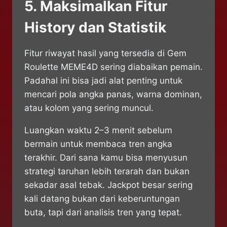
5. Maksimalkan Fitur
History dan Statistik
Fitur riwayat hasil yang tersedia di Gem
Roulette MEME4D sering diabaikan pemain.
Padahal ini bisa jadi alat penting untuk
mencari pola angka panas, warna dominan,
atau kolom yang sering muncul.
Luangkan waktu 2–3 menit sebelum
bermain untuk membaca tren angka
terakhir. Dari sana kamu bisa menyusun
strategi taruhan lebih terarah dan bukan
sekadar asal tebak. Jackpot besar sering
kali datang bukan dari keberuntungan
buta, tapi dari analisis tren yang tepat.