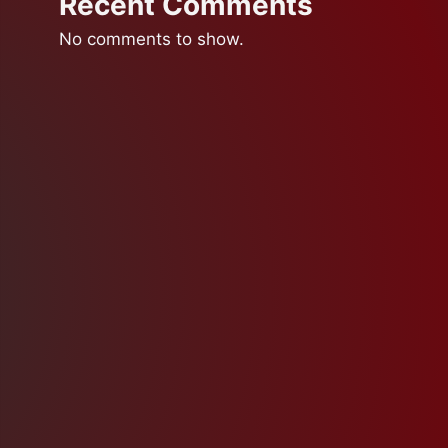
Recent Comments
No comments to show.