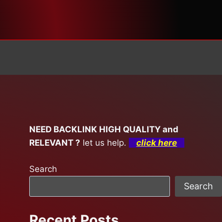
NEED BACKLINK HIGH QUALITY and
RELEVANT ?
let us help.
click here
Search
Search
Recent Posts