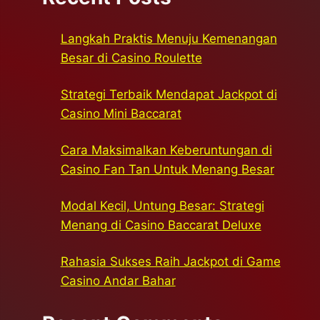
Langkah Praktis Menuju Kemenangan
Besar di Casino Roulette
Strategi Terbaik Mendapat Jackpot di
Casino Mini Baccarat
Cara Maksimalkan Keberuntungan di
Casino Fan Tan Untuk Menang Besar
Modal Kecil, Untung Besar: Strategi
Menang di Casino Baccarat Deluxe
Rahasia Sukses Raih Jackpot di Game
Casino Andar Bahar