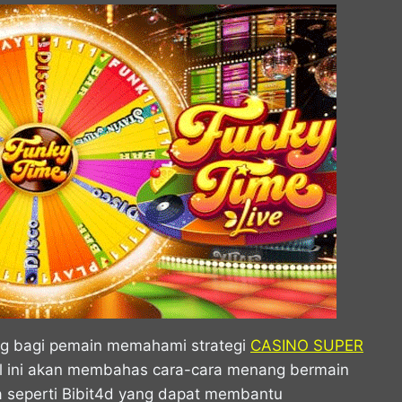
ng bagi pemain memahami strategi
CASINO SUPER
kel ini akan membahas cara-cara menang bermain
a seperti Bibit4d yang dapat membantu