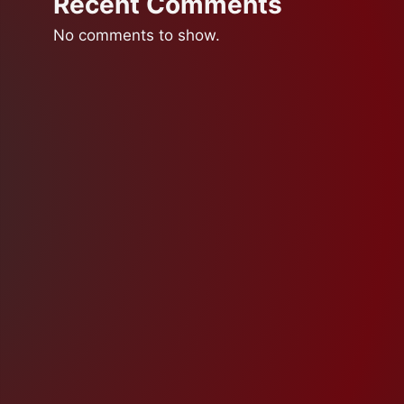
Recent Comments
No comments to show.