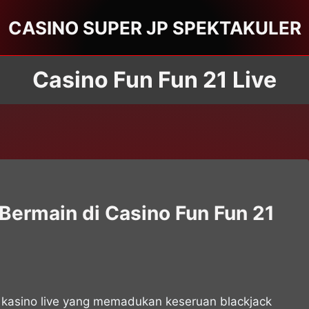
CASINO SUPER JP SPEKTAKULER
Casino Fun Fun 21 Live
Bermain di Casino Fun Fun 21
n kasino live yang memadukan keseruan blackjack