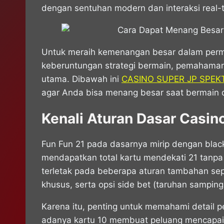
dengan sentuhan modern dan interaksi real-
Untuk meraih kemenangan besar dalam permai
keberuntungan strategi bermain, pemahaman 
utama. Dibawah ini
CASINO SUPER JP SPEK
agar Anda bisa menang besar saat bermain di
Kenali Aturan Dasar Casino
Fun Fun 21 pada dasarnya mirip dengan black
mendapatkan total kartu mendekati 21 tanp
terletak pada beberapa aturan tambahan se
khusus, serta opsi side bet (taruhan sampin
Karena itu, penting untuk memahami detail p
adanya kartu 10 membuat peluang mencapai 