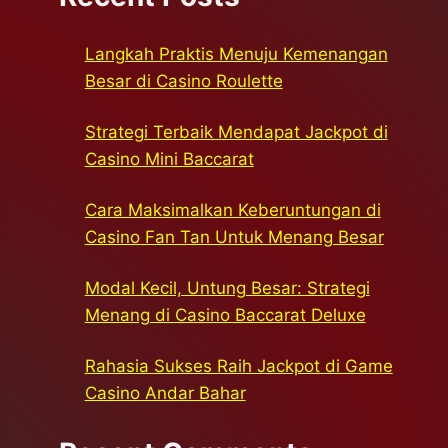
Langkah Praktis Menuju Kemenangan
Besar di Casino Roulette
Strategi Terbaik Mendapat Jackpot di
Casino Mini Baccarat
Cara Maksimalkan Keberuntungan di
Casino Fan Tan Untuk Menang Besar
Modal Kecil, Untung Besar: Strategi
Menang di Casino Baccarat Deluxe
Rahasia Sukses Raih Jackpot di Game
Casino Andar Bahar