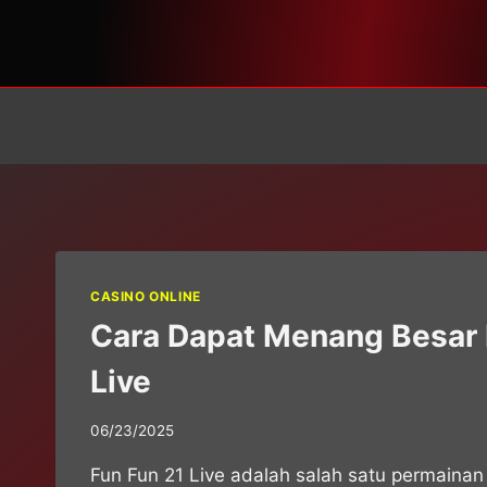
Skip
to
content
CASINO ONLINE
Cara Dapat Menang Besar 
Live
By
06/23/2025
admin2115s
Fun Fun 21 Live adalah salah satu permaina