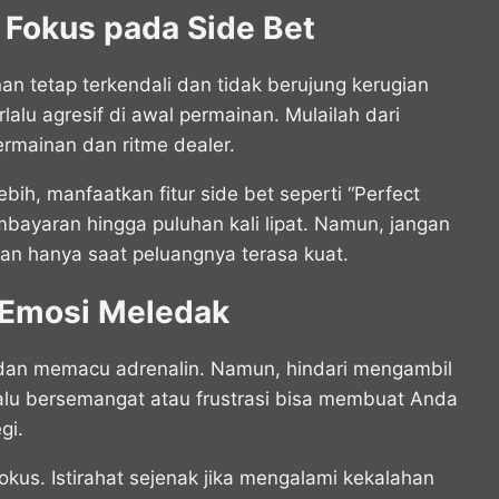
 Fokus pada Side Bet
n tetap terkendali dan tidak berujung kerugian
lalu agresif di awal permainan. Mulailah dari
rmainan dan ritme dealer.
bih, manfaatkan fitur side bet seperti “Perfect
bayaran hingga puluhan kali lipat. Namun, jangan
an hanya saat peluangnya terasa kuat.
 Emosi Meledak
u dan memacu adrenalin. Namun, hindari mengambil
lalu bersemangat atau frustrasi bisa membuat Anda
gi.
kus. Istirahat sejenak jika mengalami kekalahan