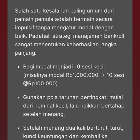
Salah satu kesalahan paling umum dari
pemain pemula adalah bermain secara
impulsif tanpa mengatur modal dengan
baik. Padahal, strategi manajemen bankroll
sangat menentukan keberhasilan jangka
panjang.
Bagi modal menjadi 10 sesi kecil
(misalnya modal Rp1.000.000 → 10 sesi
@Rp100.000).
Gunakan pola taruhan bertingkat: mulai
dari nominal kecil, lalu naikkan bertahap
setelah menang.
Setelah menang dua kali berturut-turut,
kunci keuntungan dan kembali ke