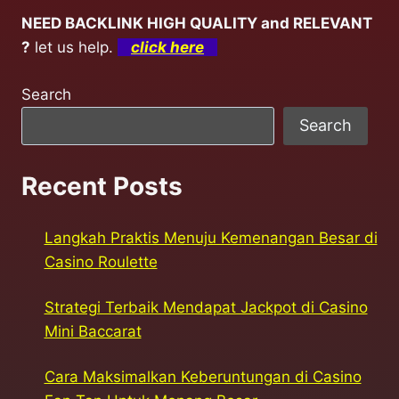
NEED BACKLINK HIGH QUALITY and RELEVANT
?
let us help.
click here
Search
Search
Recent Posts
Langkah Praktis Menuju Kemenangan Besar di
Casino Roulette
Strategi Terbaik Mendapat Jackpot di Casino
Mini Baccarat
Cara Maksimalkan Keberuntungan di Casino