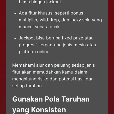
biasa hingga jackpot.
Ada fitur khusus, seperti bonus
multiplier, wild drop, dan lucky spin yang
muncul secara acak.
Jackpot bisa berupa fixed prize atau
progresif, tergantung jenis mesin atau
platform online.
Memahami alur dan peluang setiap jenis
fitur akan memudahkan kamu dalam
menghitung risiko dan potensi hasil dari
setiap taruhan.
Gunakan Pola Taruhan
yang Konsisten