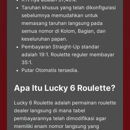
Taruhan khusus yang telah dikonfigurasi
sebelumnya memudahkan untuk
memasang taruhan langsung pada
semua nomor di Kolom, Bagian, dan
keseluruhan papan.
Pembayaran Straight-Up standar
adalah 19:1. Roulette reguler membayar
35:1.
Putar Otomatis tersedia.
Apa Itu Lucky 6 Roulette?
Lucky 6 Roulette adalah permainan roulette
dealer langsung di mana tabel
pembayarannya telah dimodifikasi agar
memiliki enam nomor langsung yang