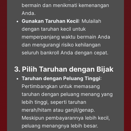
bermain dan menikmati kemenangan
Anda.
Gunakan Taruhan Kecil
: Mulailah
dengan taruhan kecil untuk
memperpanjang waktu bermain Anda
dan mengurangi risiko kehilangan
seluruh bankroll Anda dengan cepat.
3.
Pilih Taruhan dengan Bijak
Taruhan dengan Peluang Tinggi
:
Pertimbangkan untuk memasang
taruhan dengan peluang menang yang
lebih tinggi, seperti taruhan
merah/hitam atau ganjil/genap.
Meskipun pembayarannya lebih kecil,
peluang menangnya lebih besar.