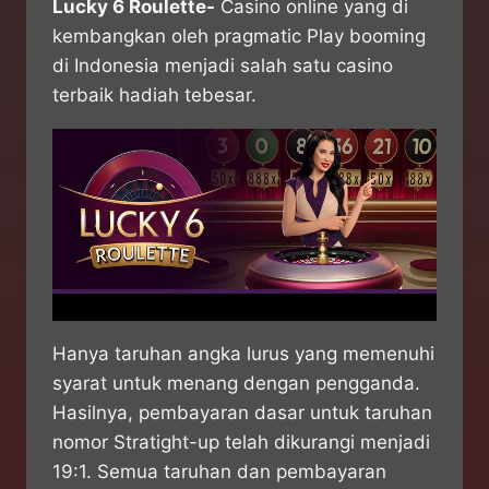
Lucky 6 Roulette-
Casino online yang di
kembangkan oleh pragmatic Play booming
di Indonesia menjadi salah satu casino
terbaik hadiah tebesar.
Hanya taruhan angka lurus yang memenuhi
syarat untuk menang dengan pengganda.
Hasilnya, pembayaran dasar untuk taruhan
nomor Stratight-up telah dikurangi menjadi
19:1. Semua taruhan dan pembayaran