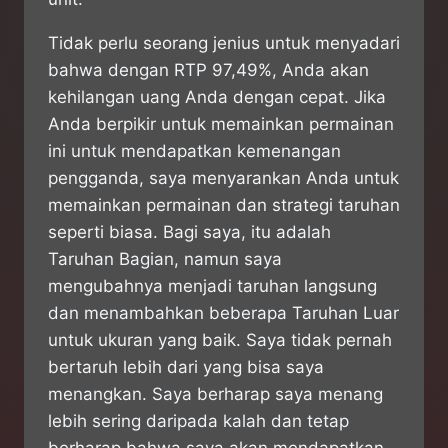
Tidak perlu seorang jenius untuk menyadari
bahwa dengan RTP 97,49%, Anda akan
kehilangan uang Anda dengan cepat. Jika
Anda berpikir untuk memainkan permainan
ini untuk mendapatkan kemenangan
pengganda, saya menyarankan Anda untuk
memainkan permainan dan strategi taruhan
seperti biasa. Bagi saya, itu adalah
Taruhan Bagian, namun saya
mengubahnya menjadi taruhan langsung
dan menambahkan beberapa Taruhan Luar
untuk ukuran yang baik. Saya tidak pernah
bertaruh lebih dari yang bisa saya
menangkan. Saya berharap saya menang
lebih sering daripada kalah dan tetap