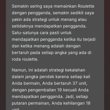
Semakin sering saya memainkan Roulette
dengan pengganda, semakin sedikit saya
yakin ada strategi untuk menang atau
setidaknya mendapatkan pengganda.
Satu-satunya cara pasti untuk
mendapatkan pengganda ketika itu terjadi
dan ketika menang adalah dengan
bertaruh pada setiap angka yang ada di
roda roulette.
Namun, ini adalah strategi kekalahan
dalam jangka pendek karena setiap kali
Anda bermain, Anda bertaruh 37 unit,
dengan pengembalian 19 kecuali Anda
mendapatkan pengganda. Jadi, setiap
putaran permainan, Anda kehilangan 18
unit.