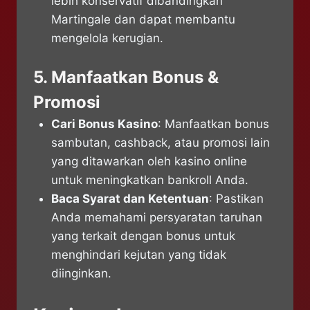
lebih konservatif dibandingkan
Martingale dan dapat membantu
mengelola kerugian.
5.
Manfaatkan Bonus &
Promosi
Cari Bonus Kasino
: Manfaatkan bonus
sambutan, cashback, atau promosi lain
yang ditawarkan oleh kasino online
untuk meningkatkan bankroll Anda.
Baca Syarat dan Ketentuan
: Pastikan
Anda memahami persyaratan taruhan
yang terkait dengan bonus untuk
menghindari kejutan yang tidak
diinginkan.