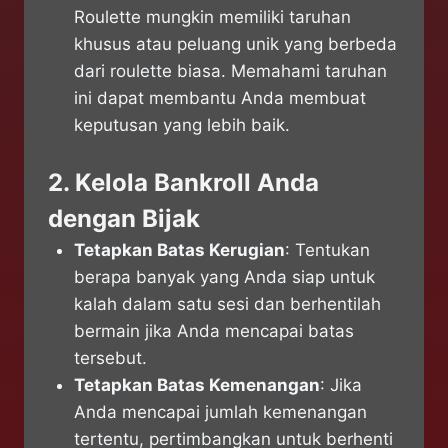
Roulette mungkin memiliki taruhan
khusus atau peluang unik yang berbeda
dari roulette biasa. Memahami taruhan
ini dapat membantu Anda membuat
keputusan yang lebih baik.
2.
Kelola Bankroll Anda
dengan Bijak
Tetapkan Batas Kerugian
: Tentukan
berapa banyak yang Anda siap untuk
kalah dalam satu sesi dan berhentilah
bermain jika Anda mencapai batas
tersebut.
Tetapkan Batas Kemenangan
: Jika
Anda mencapai jumlah kemenangan
tertentu, pertimbangkan untuk berhenti