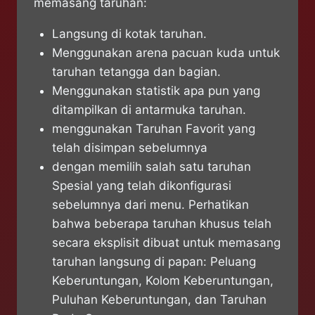
memasang taruhan:
Langsung di kotak taruhan.
Menggunakan arena pacuan kuda untuk
taruhan tetangga dan bagian.
Menggunakan statistik apa pun yang
ditampilkan di antarmuka taruhan.
menggunakan Taruhan Favorit yang
telah disimpan sebelumnya
dengan memilih salah satu taruhan
Spesial yang telah dikonfigurasi
sebelumnya dari menu. Perhatikan
bahwa beberapa taruhan khusus telah
secara eksplisit dibuat untuk memasang
taruhan langsung di papan: Peluang
Keberuntungan, Kolom Keberuntungan,
Puluhan Keberuntungan, dan Taruhan