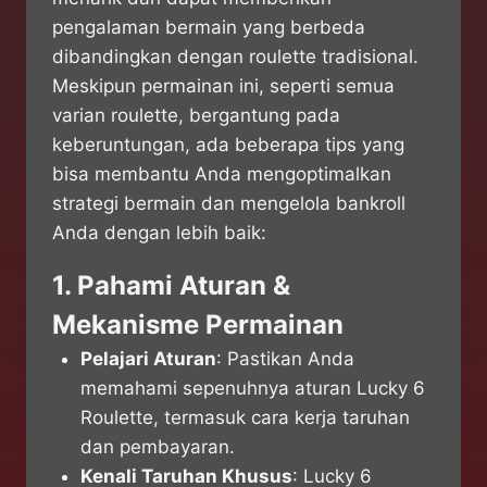
pengalaman bermain yang berbeda
dibandingkan dengan roulette tradisional.
Meskipun permainan ini, seperti semua
varian roulette, bergantung pada
keberuntungan, ada beberapa tips yang
bisa membantu Anda mengoptimalkan
strategi bermain dan mengelola bankroll
Anda dengan lebih baik:
1.
Pahami Aturan &
Mekanisme Permainan
Pelajari Aturan
: Pastikan Anda
memahami sepenuhnya aturan Lucky 6
Roulette, termasuk cara kerja taruhan
dan pembayaran.
Kenali Taruhan Khusus
: Lucky 6