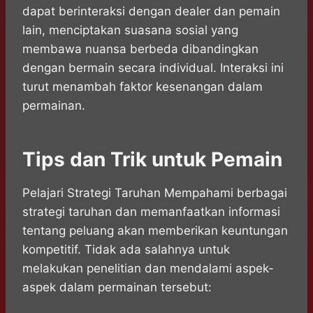
dapat berinteraksi dengan dealer dan pemain
lain, menciptakan suasana sosial yang
membawa nuansa berbeda dibandingkan
dengan bermain secara individual. Interaksi ini
turut menambah faktor kesenangan dalam
permainan.
Tips dan Trik untuk Pemain
Pelajari Strategi Taruhan Mempahami berbagai
strategi taruhan dan memanfaatkan informasi
tentang peluang akan memberikan keuntungan
kompetitif. Tidak ada salahnya untuk
melakukan penelitian dan mendalami aspek-
aspek dalam permainan tersebut: