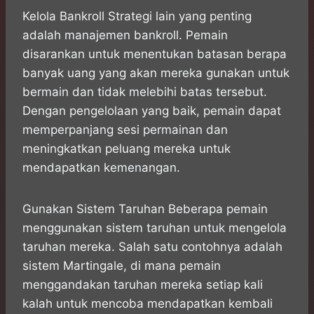
Kelola Bankroll Strategi lain yang penting
adalah manajemen bankroll. Pemain
disarankan untuk menentukan batasan berapa
banyak uang yang akan mereka gunakan untuk
bermain dan tidak melebihi batas tersebut.
Dengan pengelolaan yang baik, pemain dapat
memperpanjang sesi permainan dan
meningkatkan peluang mereka untuk
mendapatkan kemenangan.
Gunakan Sistem Taruhan Beberapa pemain
menggunakan sistem taruhan untuk mengelola
taruhan mereka. Salah satu contohnya adalah
sistem Martingale, di mana pemain
menggandakan taruhan mereka setiap kali
kalah untuk mencoba mendapatkan kembali