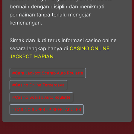
bermain dengan disiplin dan menikmati
permainan tanpa terlalu mengejar
kemenangan.
Simak dan ikuti terus informasi casino online
secara lengkap hanya di
CASINO ONLINE
JACKPOT HARIAN.
Post
#
Cara Jackpot Scarab Auto Roulette
Tags:
#
Casino Online Terpercaya
#
Casino Scarab Auto Roulette
#
CASINO SUPER JP SPEKTAKULER