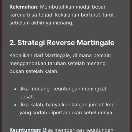
Kelemahan:
Membutuhkan modal besar
karena bisa terjadi kekalahan berturut-turut
sebelum akhirnya menang.
2. Strategi Reverse Martingale
Kebalikan dari Martingale, di mana pemain
menggandakan taruhan setelah menang,
bukan setelah kalah.
Jika menang, keuntungan meningkat
pesat.
Jika kalah, hanya kehilangan jumlah kecil
yang sudah dipertaruhkan sebelumnya.
Keuntungan:
Bisa memberikan keuntungan