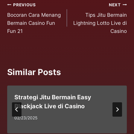
Post
PREVIOUS
NEXT
Bocoran Cara Menang
Tips Jitu Bermain
navigation
Bermain Casino Fun
Lightning Lotto Live di
Fun 21
Casino
Similar Posts
Strategi Jitu Bermain Easy
Blackjack Live di Casino
By
02/23/2025
admin2115s