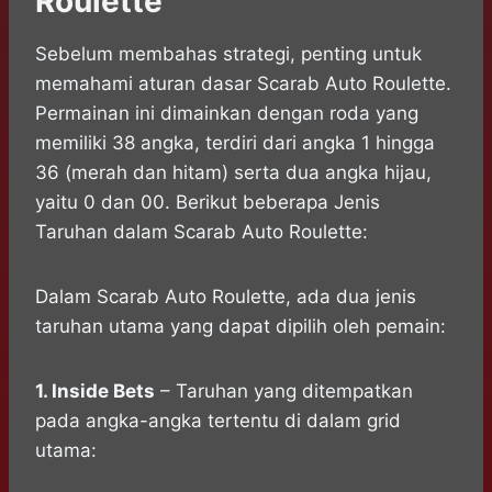
Roulette
Sebelum membahas strategi, penting untuk
memahami aturan dasar Scarab Auto Roulette.
Permainan ini dimainkan dengan roda yang
memiliki 38 angka, terdiri dari angka 1 hingga
36 (merah dan hitam) serta dua angka hijau,
yaitu 0 dan 00. Berikut beberapa Jenis
Taruhan dalam Scarab Auto Roulette:
Dalam Scarab Auto Roulette, ada dua jenis
taruhan utama yang dapat dipilih oleh pemain:
1. Inside Bets
– Taruhan yang ditempatkan
pada angka-angka tertentu di dalam grid
utama: