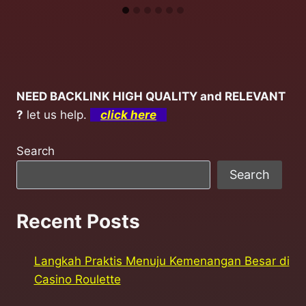
NEED BACKLINK HIGH QUALITY and RELEVANT
?
let us help.
click here
Search
Search
Recent Posts
Langkah Praktis Menuju Kemenangan Besar di
Casino Roulette