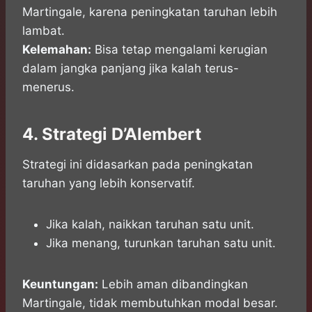
Martingale, karena peningkatan taruhan lebih
lambat.
Kelemahan:
Bisa tetap mengalami kerugian
dalam jangka panjang jika kalah terus-
menerus.
4. Strategi D’Alembert
Strategi ini didasarkan pada peningkatan
taruhan yang lebih konservatif.
Jika kalah, naikkan taruhan satu unit.
Jika menang, turunkan taruhan satu unit.
Keuntungan:
Lebih aman dibandingkan
Martingale, tidak membutuhkan modal besar.