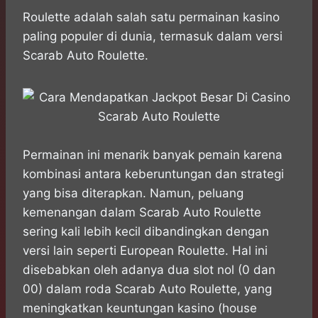
h
a
e
e
k
i
a
c
s
l
y
n
Roulette adalah salah satu permainan kasino
t
e
s
e
p
e
paling populer di dunia, termasuk dalam versi
s
b
e
g
e
Scarab Auto Roulette.
A
o
n
r
p
o
g
a
p
k
e
m
r
Permainan ini menarik banyak pemain karena
kombinasi antara keberuntungan dan strategi
yang bisa diterapkan. Namun, peluang
kemenangan dalam Scarab Auto Roulette
sering kali lebih kecil dibandingkan dengan
versi lain seperti European Roulette. Hal ini
disebabkan oleh adanya dua slot nol (0 dan
00) dalam roda Scarab Auto Roulette, yang
meningkatkan keuntungan kasino (house