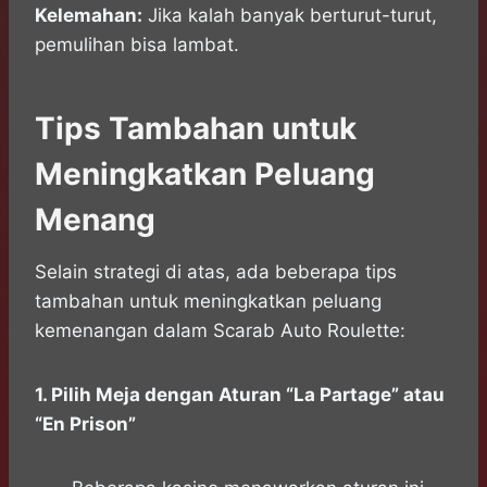
Kelemahan:
Jika kalah banyak berturut-turut,
pemulihan bisa lambat.
Tips Tambahan untuk
Meningkatkan Peluang
Menang
Selain strategi di atas, ada beberapa tips
tambahan untuk meningkatkan peluang
kemenangan dalam Scarab Auto Roulette:
1. Pilih Meja dengan Aturan “La Partage” atau
“En Prison”