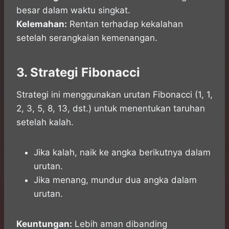
besar dalam waktu singkat.
Kelemahan:
Rentan terhadap kekalahan
setelah serangkaian kemenangan.
3. Strategi Fibonacci
Strategi ini menggunakan urutan Fibonacci (1, 1,
2, 3, 5, 8, 13, dst.) untuk menentukan taruhan
setelah kalah.
Jika kalah, naik ke angka berikutnya dalam
urutan.
Jika menang, mundur dua angka dalam
urutan.
Keuntungan:
Lebih aman dibanding