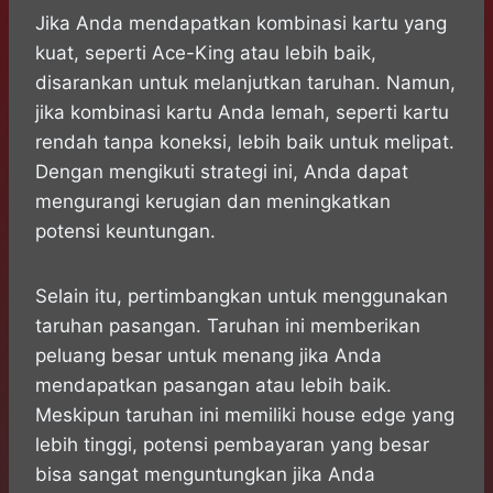
Jika Anda mendapatkan kombinasi kartu yang
kuat, seperti Ace-King atau lebih baik,
disarankan untuk melanjutkan taruhan. Namun,
jika kombinasi kartu Anda lemah, seperti kartu
rendah tanpa koneksi, lebih baik untuk melipat.
Dengan mengikuti strategi ini, Anda dapat
mengurangi kerugian dan meningkatkan
potensi keuntungan.
Selain itu, pertimbangkan untuk menggunakan
taruhan pasangan. Taruhan ini memberikan
peluang besar untuk menang jika Anda
mendapatkan pasangan atau lebih baik.
Meskipun taruhan ini memiliki house edge yang
lebih tinggi, potensi pembayaran yang besar
bisa sangat menguntungkan jika Anda