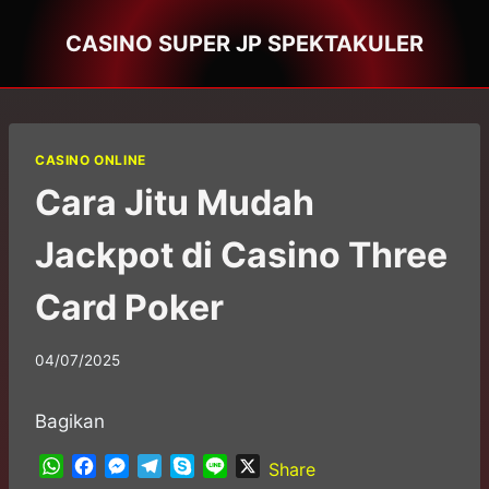
Skip
CASINO SUPER JP SPEKTAKULER
to
content
CASINO ONLINE
Cara Jitu Mudah
Jackpot di Casino Three
Card Poker
By
04/07/2025
admin2115s
Bagikan
W
F
M
T
S
L
X
Share