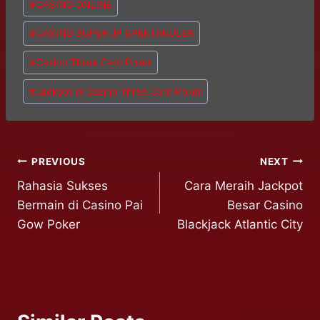
#
CASINO ONLINE
Tags:
#
CASINO SUPER JP SPEKTAKULER
#
Casino Three Card Poker
#
Jackpot di Casino Three Card Poker
Post
PREVIOUS
NEXT
Rahasia Sukses
Cara Meraih Jackpot
navigation
Bermain di Casino Pai
Besar Casino
Gow Poker
Blackjack Atlantic City