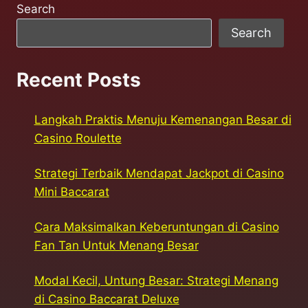
Search
Search
Recent Posts
Langkah Praktis Menuju Kemenangan Besar di
Casino Roulette
Strategi Terbaik Mendapat Jackpot di Casino
Mini Baccarat
Cara Maksimalkan Keberuntungan di Casino
Fan Tan Untuk Menang Besar
Modal Kecil, Untung Besar: Strategi Menang
di Casino Baccarat Deluxe