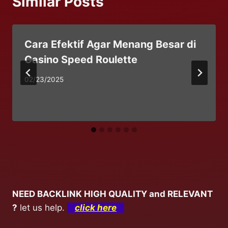
Similar Posts
Cara Efektif Agar Menang Besar di
Casino Speed Roulette
By
02/23/2025
admin2115s
NEED BACKLINK HIGH QUALITY and RELEVANT
?
let us help.
click here